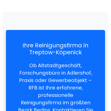
Ihre Reinigungsfirma in
Treptow-Köpenick
Ob Altstadtgeschäft,
Forschungsbüro in Adlershof,
Praxis oder Gewerbeobjekt –
RFB ist Ihre erfahrene,
professionelle
Reinigungsfirma im größten
Bezirk Berlins. Kontaktieren Sie