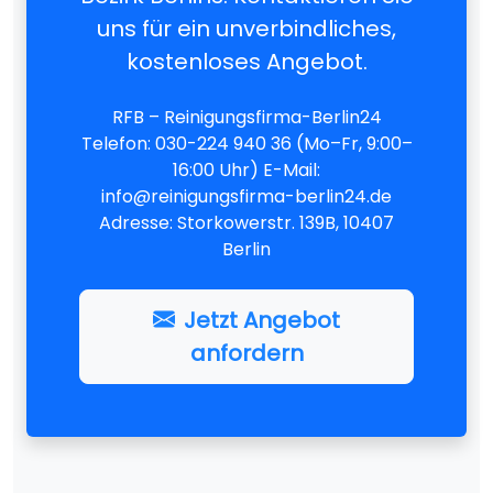
uns für ein unverbindliches,
kostenloses Angebot.
RFB – Reinigungsfirma-Berlin24
Telefon: 030-224 940 36 (Mo–Fr, 9:00–
16:00 Uhr) E-Mail:
info@reinigungsfirma-berlin24.de
Adresse: Storkowerstr. 139B, 10407
Berlin
Jetzt Angebot
anfordern