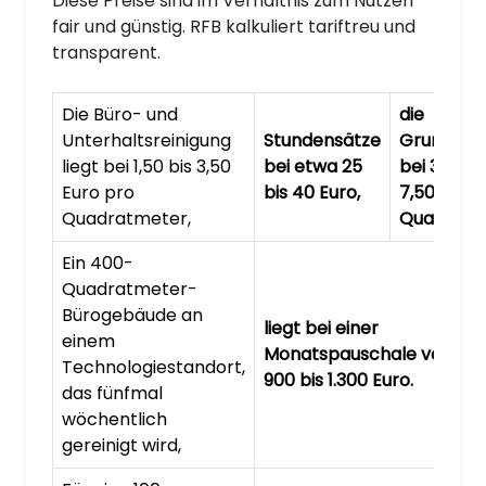
Diese Preise sind im Verhältnis zum Nutzen
fair und günstig. RFB kalkuliert tariftreu und
transparent.
Die Büro- und
die
Unterhaltsreinigung
Stundensätze
Grundrein
liegt bei 1,50 bis 3,50
bei etwa 25
bei 3,50 bi
Euro pro
bis 40 Euro,
7,50 Euro 
Quadratmeter,
Quadratm
Ein 400-
Quadratmeter-
Bürogebäude an
liegt bei einer
einem
Monatspauschale von et
Technologiestandort,
900 bis 1.300 Euro.
das fünfmal
wöchentlich
gereinigt wird,