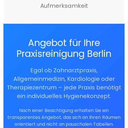
Aufmerksamkeit
Angebot für Ihre
Praxisreinigung Berlin
Egal ob Zahnarztpraxis,
Allgemeinmedizin, Kardiologie oder
Therapiezentrum – jede Praxis benötigt
ein individuelles Hygienekonzept.
Nach einer Besichtigung erhalten Sie ein
transparentes Angebot, das sich an Ihren Räumen
orientiert und nicht an pauschalen Tabellen.