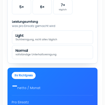
7×
5×
6×
täglich
Leistungsumfang
was pro Einsatz gemacht wird
Light
Sichtreinigung, nicht alles täglich
Normal
vollständige Unterhaltsreinigung
Ihr Richtpreis
–
netto / Monat
Pro Einsatz