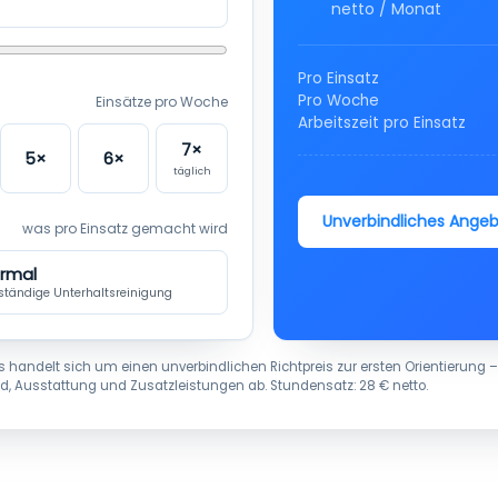
netto / Monat
Pro Einsatz
Pro Woche
Einsätze pro Woche
Arbeitszeit pro Einsatz
7×
5×
6×
täglich
Unverbindliches Ange
was pro Einsatz gemacht wird
rmal
lständige Unterhaltsreinigung
Es handelt sich um einen unverbindlichen Richtpreis zur ersten Orientierung –
, Ausstattung und Zusatzleistungen ab. Stundensatz: 28 € netto.